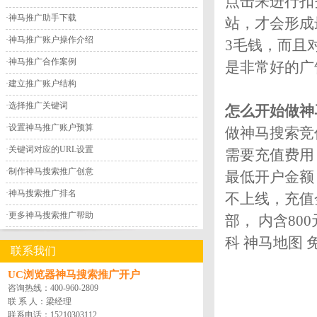
点击来进行扣
·
神马推广助手下载
站，才会形成
·
神马推广账户操作介绍
3毛钱，而且
·
神马推广合作案例
是非常好的广
·
建立推广账户结构
·
选择推广关键词
怎么开始做神
·
设置神马推广账户预算
做神马搜索竞
·
关键词对应的URL设置
需要充值费用
·
制作神马搜索推广创意
最低开户金额
·
神马搜索推广排名
不上线，充值
·
更多神马搜索推广帮助
部， 内含8
科 神马地图
联系我们
UC浏览器神马搜索推广开户
咨询热线：
400-960-2809
联 系 人：梁经理
联系电话：
15210303112