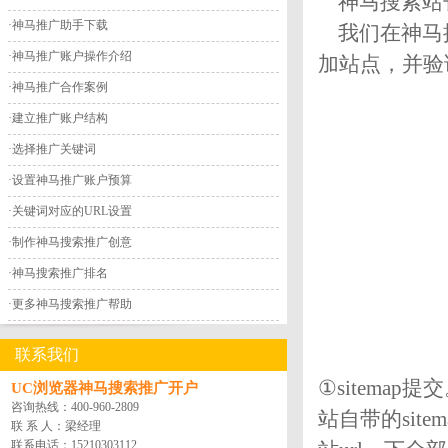
神马搜索站长
·
神马推广助手下载
我们在神马搜
·
神马推广账户操作介绍
加站点，并验
·
神马推广合作案例
·
建立推广账户结构
·
选择推广关键词
·
设置神马推广账户预算
·
关键词对应的URL设置
·
制作神马搜索推广创意
·
神马搜索推广排名
·
更多神马搜索推广帮助
联系我们
①sitema
UC浏览器神马搜索推广开户
咨询热线：
400-960-2809
站自带的sit
联 系 人：梁经理
联系电话：
15210303112