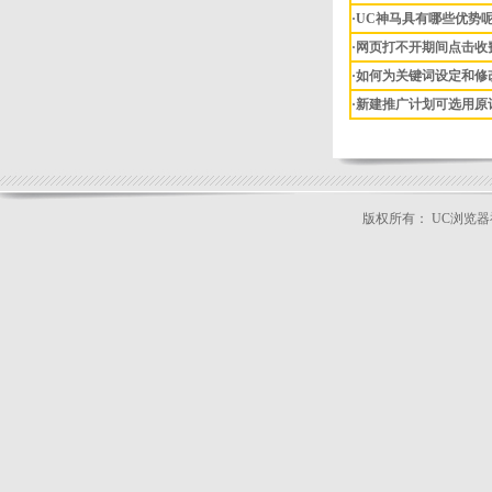
·UC神马具有哪些优势
·网页打不开期间点击收
·如何为关键词设定和修
·新建推广计划可选用原
版权所有： UC浏览
公司地址：北京市朝阳区广顺北大街33号
本站关键词：
神马搜索推广
|
uc浏览器推广