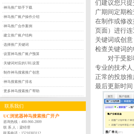
们建议您只提
·
神马推广助手下载
广期间定期检
·
神马推广账户操作介绍
在制作或修改
·
神马推广合作案例
页面）进行连
·
建立推广账户结构
关键词或创意
·
选择推广关键词
检查关键词的
·
设置神马推广账户预算
对于受影响
·
关键词对应的URL设置
专业的技术人
·
制作神马搜索推广创意
正常的投放推
·
神马搜索推广排名
最后更新时间：2
·
更多神马搜索推广帮助
联系我们
UC浏览器神马搜索推广开户
咨询热线：
400-960-2809
联 系 人：梁经理
联系电话：
15210303112