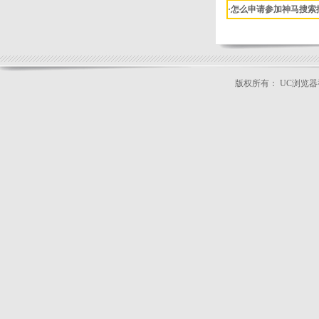
·怎么申请参加神马搜索
版权所有： UC浏览
公司地址：北京市朝阳区广顺北大街33号
本站关键词：
神马搜索推广
|
uc浏览器推广